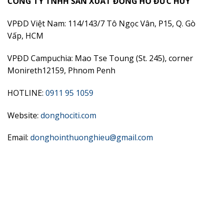
CÔNG TY TNHH SẢN XUẤT ĐỒNG HỒ ĐỨC HUY
VPĐD Việt Nam: 114/143/7 Tô Ngọc Vân, P15, Q. Gò
Vấp, HCM
VPĐD Campuchia: Mao Tse Toung (St. 245), corner
Monireth12159, Phnom Penh
HOTLINE:
0911 95 1059
Website:
donghociti.com
Email:
donghointhuonghieu@gmail.com