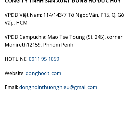
CÔNG TY TNHH SẢN XUẤT ĐỒNG HỒ ĐỨC HUY
VPĐD Việt Nam: 114/143/7 Tô Ngọc Vân, P15, Q. Gò
Vấp, HCM
VPĐD Campuchia: Mao Tse Toung (St. 245), corner
Monireth12159, Phnom Penh
HOTLINE:
0911 95 1059
Website:
donghociti.com
Email:
donghointhuonghieu@gmail.com