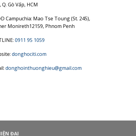
, Q. Gò Vấp, HCM
D Campuchia: Mao Tse Toung (St. 245),
ner Monireth12159, Phnom Penh
TLINE:
0911 95 1059
site:
donghociti.com
il:
donghointhuonghieu@gmail.com
IỆN ĐẠI