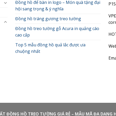
Đồng hồ để bàn in logo – Món quà tặng đại
P15
hội sang trọng & ý nghĩa
VPĐ
Đồng hồ tráng gương treo tường
cor
Đồng hồ treo tường gỗ Acura in quảng cáo
HO
cao cấp
Top 5 mẫu đồng hồ quả lắc được ưa
Web
chuộng nhất
Ema
ẤT ĐỒNG HỒ TREO TƯỜNG GIÁ RẺ – MẪU MÃ ĐA DẠNG H