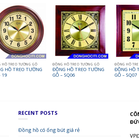
 HỒ TREO TƯỜNG GỖ
ĐỒNG HỒ TREO TƯỜNG GỖ
ĐỒNG HỒ TR
G HỒ TREO TƯỜNG
ĐỒNG HỒ TREO TƯỜNG
ĐỒNG HỒ 
 19
GỖ – SQ06
GỖ – SQ07
RECENT POSTS
CÔ
ĐỨ
Đồng hồ có ống bút giá rẻ
VPĐ