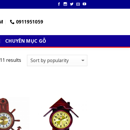
M
0911951059
CHUYÊN MỤC GỖ
11 results