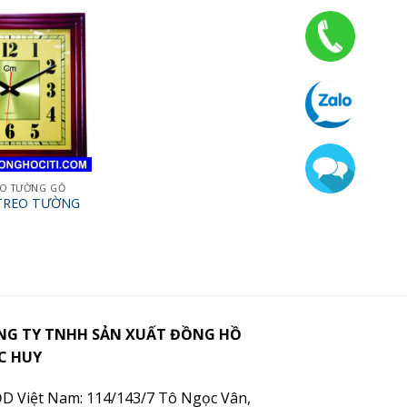
EO TƯỜNG GỖ
TREO TƯỜNG
NG TY TNHH SẢN XUẤT ĐỒNG HỒ
C HUY
D Việt Nam: 114/143/7 Tô Ngọc Vân,