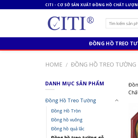
Skip
CITI - CƠ SỞ SẢN XUẤT ĐỒNG HỒ CHẤT LƯỢ
to
content
ĐỒNG HỒ TREO T
HOME
ĐỒNG HỒ TREO TƯỜNG
/
DANH MỤC SẢN PHẨM
Đồng
Chất
Đồng Hồ Treo Tường
Đồng Hồ Tròn
Đồng hồ vuông
Đồng hồ quả lắc
Đồng hồ treo tường gỗ