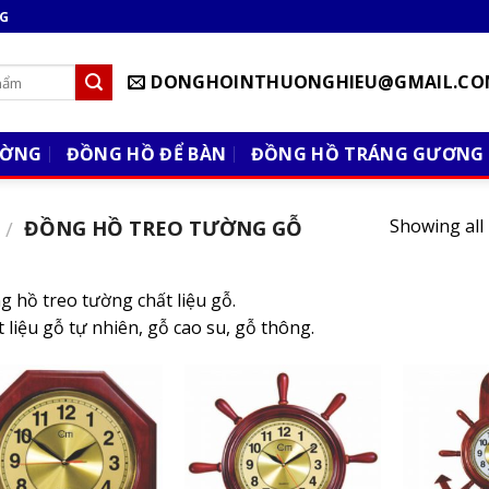
NG
DONGHOINTHUONGHIEU@GMAIL.CO
ƯỜNG
ĐỒNG HỒ ĐỂ BÀN
ĐỒNG HỒ TRÁNG GƯƠNG
Showing all 
ĐỒNG HỒ TREO TƯỜNG GỖ
/
 hồ treo tường chất liệu gỗ.
 liệu gỗ tự nhiên, gỗ cao su, gỗ thông.