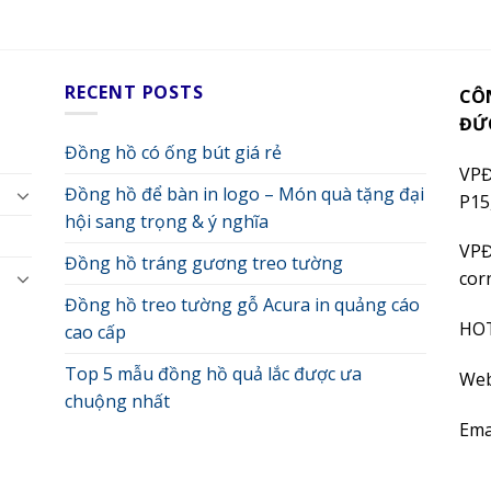
RECENT POSTS
CÔ
ĐỨ
Đồng hồ có ống bút giá rẻ
VPĐ
Đồng hồ để bàn in logo – Món quà tặng đại
P15
hội sang trọng & ý nghĩa
VPĐ
Đồng hồ tráng gương treo tường
cor
Đồng hồ treo tường gỗ Acura in quảng cáo
HO
cao cấp
Top 5 mẫu đồng hồ quả lắc được ưa
Web
chuộng nhất
Ema