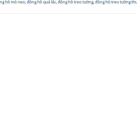
ng hồ mỏ neo
,
đồng hồ quả lắc
,
đồng hồ treo tường
,
đồng hồ treo tường th