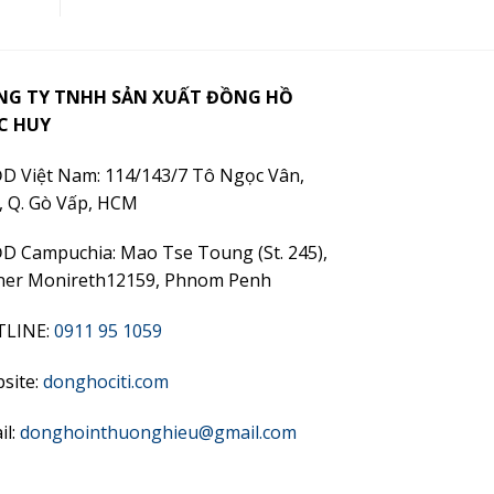
NG TY TNHH SẢN XUẤT ĐỒNG HỒ
C HUY
D Việt Nam: 114/143/7 Tô Ngọc Vân,
, Q. Gò Vấp, HCM
D Campuchia: Mao Tse Toung (St. 245),
ner Monireth12159, Phnom Penh
TLINE:
0911 95 1059
site:
donghociti.com
il:
donghointhuonghieu@gmail.com