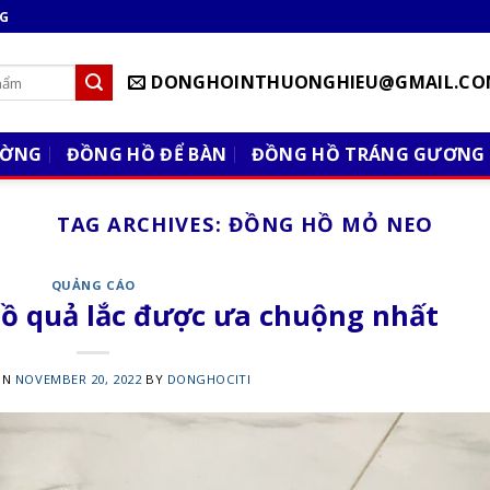
NG
DONGHOINTHUONGHIEU@GMAIL.CO
ƯỜNG
ĐỒNG HỒ ĐỂ BÀN
ĐỒNG HỒ TRÁNG GƯƠNG
TAG ARCHIVES:
ĐỒNG HỒ MỎ NEO
QUẢNG CÁO
ồ quả lắc được ưa chuộng nhất
ON
NOVEMBER 20, 2022
BY
DONGHOCITI