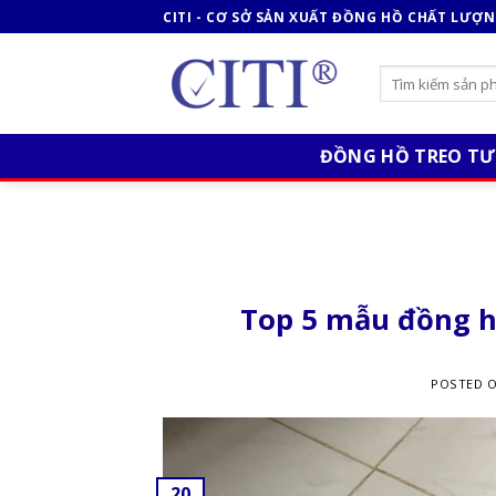
Skip
CITI - CƠ SỞ SẢN XUẤT ĐỒNG HỒ CHẤT LƯỢ
to
content
ĐỒNG HỒ TREO T
Top 5 mẫu đồng h
POSTED 
20