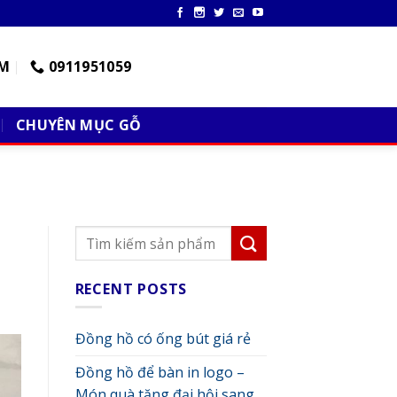
M
0911951059
CHUYÊN MỤC GỖ
RECENT POSTS
Đồng hồ có ống bút giá rẻ
Đồng hồ để bàn in logo –
Món quà tặng đại hội sang