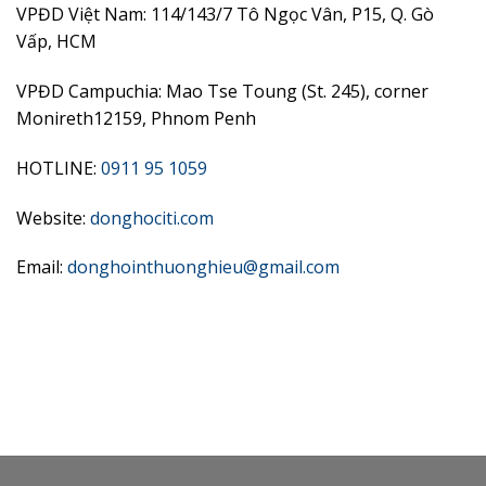
VPĐD Việt Nam: 114/143/7 Tô Ngọc Vân, P15, Q. Gò
Vấp, HCM
VPĐD Campuchia: Mao Tse Toung (St. 245), corner
Monireth12159, Phnom Penh
HOTLINE:
0911 95 1059
Website:
donghociti.com
Email:
donghointhuonghieu@gmail.com