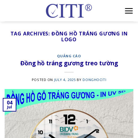
Skip
to
content
TAG ARCHIVES:
ĐỒNG HỒ TRÁNG GƯƠNG IN
LOGO
QUẢNG CÁO
Đồng hồ tráng gương treo tường
POSTED ON
JULY 4, 2025
BY
DONGHOCITI
04
Jul