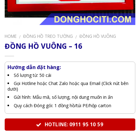
HOME
ĐỒNG HỒ TREO TƯỜNG
ĐỒNG HỒ VUÔNG
/
/
ĐỒNG HỒ VUÔNG – 16
Hướng dẫn đặt hàng:
Số lượng từ: 50 cái
Gọi Hotline hoặc Chat Zalo hoặc qua Email (Click nút bên
dưới)
Gửi hình: Mẫu mã, số lượng, nội dung muốn in ấn
Quy cách Đóng gói: 1 đồng hồ/túi PE/hộp carton
HOTLINE: 0911 95 10 59