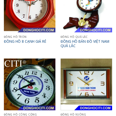
ĐỒNG HỒ TRÒN
ĐỒNG HỒ QUẢ LẮC
ĐỒNG HỒ BẢN ĐỒ VIỆT NAM
ĐỒNG HỒ 8 CẠNH GIÁ RẺ
QUẢ LẮC
ĐỒNG HỒ CÔNG CỘNG
ĐỒNG HỒ VUÔNG