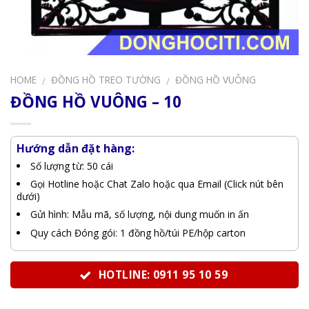
HOME
ĐỒNG HỒ TREO TƯỜNG
ĐỒNG HỒ VUÔNG
/
/
ĐỒNG HỒ VUÔNG – 10
Hướng dẫn đặt hàng:
Số lượng từ: 50 cái
Gọi Hotline hoặc Chat Zalo hoặc qua Email (Click nút bên
dưới)
Gửi hình: Mẫu mã, số lượng, nội dung muốn in ấn
Quy cách Đóng gói: 1 đồng hồ/túi PE/hộp carton
HOTLINE: 0911 95 10 59