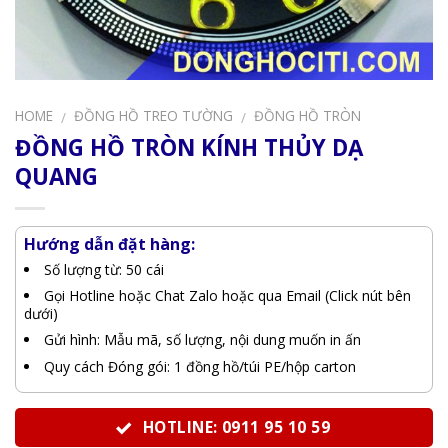
HOME
ĐỒNG HỒ TREO TƯỜNG
ĐỒNG HỒ TRÒN
/
/
ĐỒNG HỒ TRÒN KÍNH THỦY DẠ
QUANG
Hướng dẫn đặt hàng:
Số lượng từ: 50 cái
Gọi Hotline hoặc Chat Zalo hoặc qua Email (Click nút bên
dưới)
Gửi hình: Mẫu mã, số lượng, nội dung muốn in ấn
Quy cách Đóng gói: 1 đồng hồ/túi PE/hộp carton
HOTLINE: 0911 95 10 59