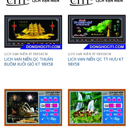
LỊCH VẠN NIÊN KT 98X58CM
LỊCH VẠN NIÊN KT 98X58CM
LỊCH VẠN NIÊN QC THUẬN
LỊCH VẠN NIÊN QC TỲ HƯU KT
BUỒM XUÔI GIÓ KT 98X58
98X58