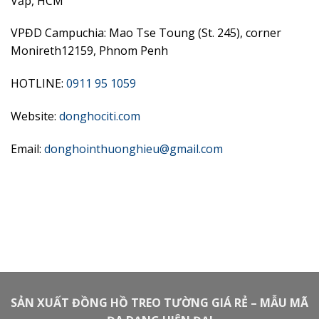
Vấp, HCM
VPĐD Campuchia: Mao Tse Toung (St. 245), corner
Monireth12159, Phnom Penh
HOTLINE:
0911 95 1059
Website:
donghociti.com
Email:
donghointhuonghieu@gmail.com
SẢN XUẤT ĐỒNG HỒ TREO TƯỜNG GIÁ RẺ – MẪU MÃ