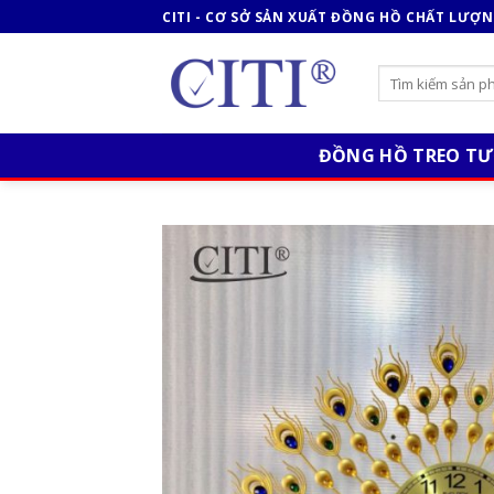
Skip
CITI - CƠ SỞ SẢN XUẤT ĐỒNG HỒ CHẤT LƯỢ
to
content
ĐỒNG HỒ TREO T