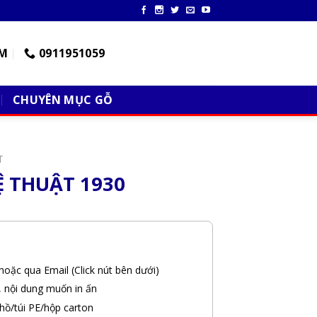
M
0911951059
CHUYÊN MỤC GỖ
T
 THUẬT 1930
hoặc qua Email (Click nút bên dưới)
, nội dung muốn in ấn
hồ/túi PE/hộp carton