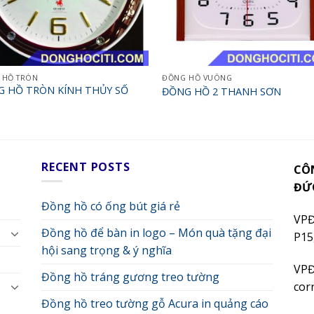
 HỒ TRÒN
ĐỒNG HỒ VUÔNG
 HỒ TRÒN KÍNH THỦY SỐ
ĐỒNG HỒ 2 THANH SƠN
RECENT POSTS
CÔ
ĐỨ
Đồng hồ có ống bút giá rẻ
VPĐ
Đồng hồ để bàn in logo – Món quà tặng đại
P15
hội sang trọng & ý nghĩa
VPĐ
Đồng hồ tráng gương treo tường
cor
Đồng hồ treo tường gỗ Acura in quảng cáo