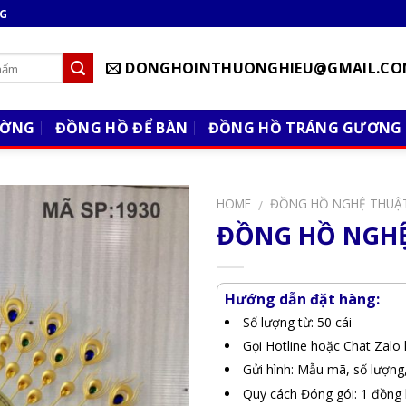
NG
DONGHOINTHUONGHIEU@GMAIL.CO
ƯỜNG
ĐỒNG HỒ ĐỂ BÀN
ĐỒNG HỒ TRÁNG GƯƠNG
HOME
ĐỒNG HỒ NGHỆ THUẬ
/
ĐỒNG HỒ NGHỆ
Hướng dẫn đặt hàng:
Số lượng từ: 50 cái
Gọi Hotline hoặc Chat Zalo 
Gửi hình: Mẫu mã, số lượng
Quy cách Đóng gói: 1 đồng 