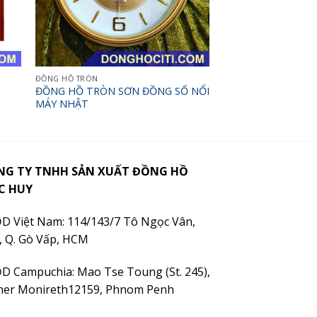
ĐỒNG HỒ TRÒN
ĐỒNG HỒ TRÒN SƠN ĐỒNG SỐ NỔI
MÁY NHẬT
NG TY TNHH SẢN XUẤT ĐỒNG HỒ
C HUY
D Việt Nam: 114/143/7 Tô Ngọc Vân,
, Q. Gò Vấp, HCM
D Campuchia: Mao Tse Toung (St. 245),
ner Monireth12159, Phnom Penh