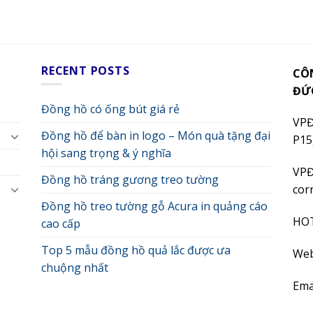
RECENT POSTS
CÔ
ĐỨ
Đồng hồ có ống bút giá rẻ
VPĐ
Đồng hồ để bàn in logo – Món quà tặng đại
P15
hội sang trọng & ý nghĩa
VPĐ
Đồng hồ tráng gương treo tường
cor
Đồng hồ treo tường gỗ Acura in quảng cáo
HO
cao cấp
Top 5 mẫu đồng hồ quả lắc được ưa
Web
chuộng nhất
Ema