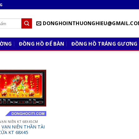
NG
DONGHOINTHUONGHIEU@GMAIL.CO
ƯỜNG
ĐỒNG HỒ ĐỂ BÀN
ĐỒNG HỒ TRÁNG GƯƠNG
 VẠN NIÊN KT 68X45CM
H VẠN NIÊN THẦN TÀI
CỬA KT 68X45