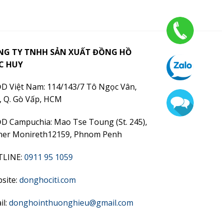
NG TY TNHH SẢN XUẤT ĐỒNG HỒ
C HUY
D Việt Nam: 114/143/7 Tô Ngọc Vân,
, Q. Gò Vấp, HCM
D Campuchia: Mao Tse Toung (St. 245),
ner Monireth12159, Phnom Penh
TLINE:
0911 95 1059
site:
donghociti.com
il:
donghointhuonghieu@gmail.com