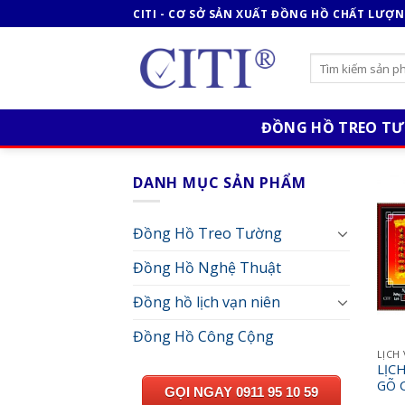
Skip
CITI - CƠ SỞ SẢN XUẤT ĐỒNG HỒ CHẤT LƯỢ
to
content
ĐỒNG HỒ TREO T
DANH MỤC SẢN PHẨM
Đồng Hồ Treo Tường
Đồng Hồ Nghệ Thuật
Đồng hồ lịch vạn niên
Đồng Hồ Công Cộng
LỊCH
LỊC
GÕ 
GỌI NGAY 0911 95 10 59