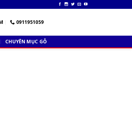
M
0911951059
CHUYÊN MỤC GỖ