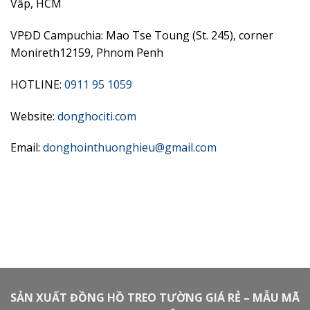
Vấp, HCM
VPĐD Campuchia: Mao Tse Toung (St. 245), corner
Monireth12159, Phnom Penh
HOTLINE:
0911 95 1059
Website:
donghociti.com
Email:
donghointhuonghieu@gmail.com
SẢN XUẤT ĐỒNG HỒ TREO TƯỜNG GIÁ RẺ – MẪU MÃ